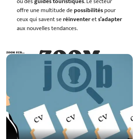
ou des
guides touristiques
. Le secteur
offre une multitude de
possibilités
pour
ceux qui savent se
réinventer
et
s’adapter
aux nouvelles tendances.
ZOOM
ZOOM SUR…
SUR…