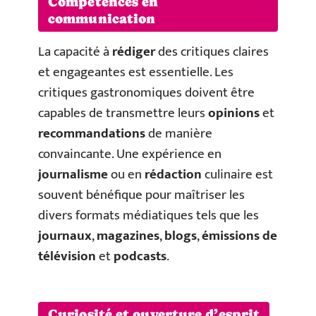
Compétences en
communication
La capacité à
rédiger
des critiques claires
et engageantes est essentielle. Les
critiques gastronomiques doivent être
capables de transmettre leurs
opinions
et
recommandations
de manière
convaincante. Une expérience en
journalisme
ou en
rédaction
culinaire est
souvent bénéfique pour maîtriser les
divers formats médiatiques tels que les
journaux
,
magazines
,
blogs
,
émissions de
télévision
et
podcasts
.
Curiosité et ouverture d’esprit