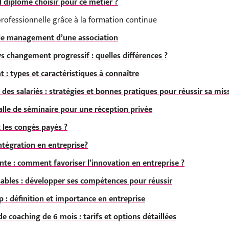
el diplôme choisir pour ce métier ?
professionnelle grâce à la formation continue
r le management d’une association
s changement progressif : quelles différences ?
t : types et caractéristiques à connaître
des salariés : stratégies et bonnes pratiques pour réussir sa mis
lle de séminaire pour une réception privée
les congés payés ?
tégration en entreprise?
e : comment favoriser l’innovation en entreprise ?
bles : développer ses compétences pour réussir
 : définition et importance en entreprise
coaching de 6 mois : tarifs et options détaillées