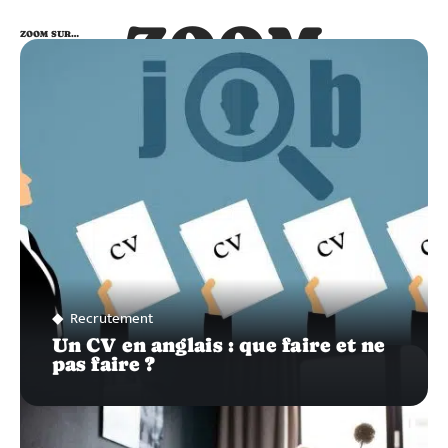
ZOOM
ZOOM SUR…
SUR…
Recrutement
Un CV en anglais : que faire et ne
pas faire ?