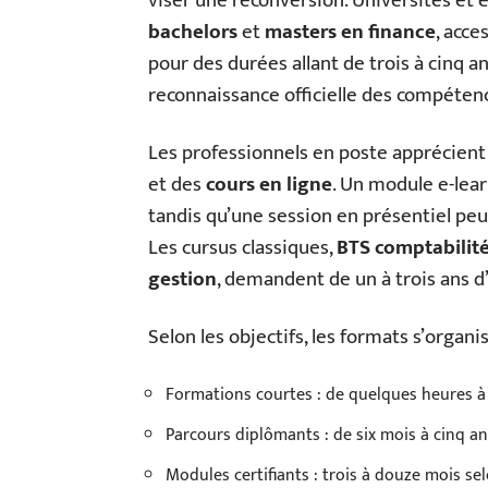
viser une reconversion. Universités e
bachelors
et
masters en finance
, acce
pour des durées allant de trois à cinq a
reconnaissance officielle des compéten
Les professionnels en poste apprécient l
et des
cours en ligne
. Un module e-lea
tandis qu’une session en présentiel peu
Les cursus classiques,
BTS comptabilité
gestion
, demandent de un à trois ans d
Selon les objectifs, les formats s’organis
Formations courtes : de quelques heures 
Parcours diplômants : de six mois à cinq a
Modules certifiants : trois à douze mois sel