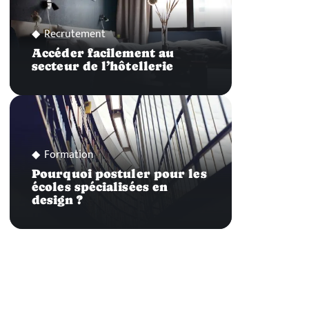
Recrutement
Accéder facilement au
secteur de l’hôtellerie
Formation
Pourquoi postuler pour les
écoles spécialisées en
design ?