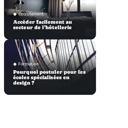
Recrutement
Accéder facilement au
secteur de l’hôtellerie
Formation
Pourquoi postuler pour les
écoles spécialisées en
design ?