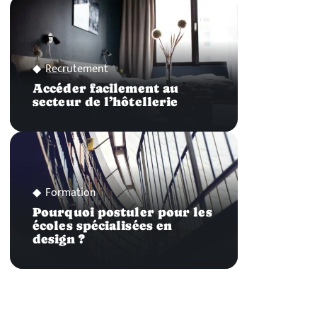
Recrutement
Accéder facilement au
secteur de l’hôtellerie
Formation
Pourquoi postuler pour les
écoles spécialisées en
design ?