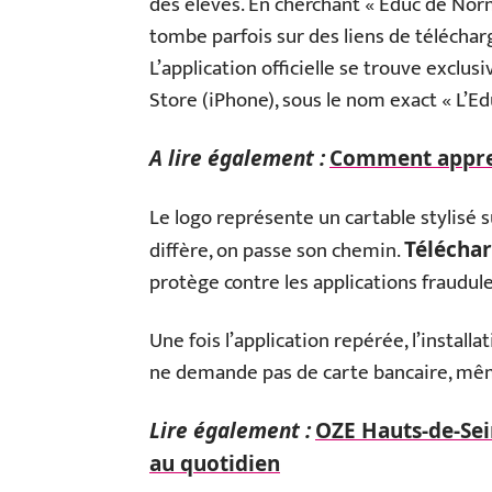
des élèves. En cherchant « Educ de Nor
tombe parfois sur des liens de téléchar
L’application officielle se trouve exclu
Store (iPhone), sous le nom exact « L’E
A lire également :
Comment apprend
Le logo représente un cartable stylisé su
diffère, on passe son chemin.
Téléchar
protège contre les applications fraudule
Une fois l’application repérée, l’install
ne demande pas de carte bancaire, mê
Lire également :
OZE Hauts-de-Seine
au quotidien