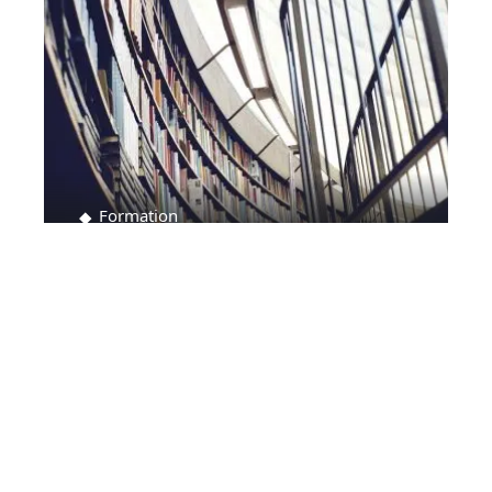
Formation
Pourquoi postuler pour les écoles spécialisées
en design ?
Contact
Mentions Légales
Sitemap
© 2025 | collectifpourlemploi.com