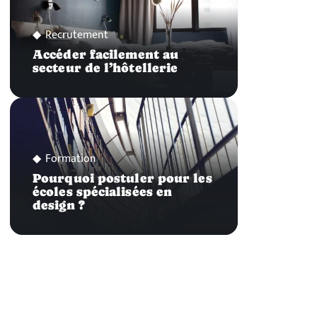
Recrutement
Accéder facilement au
secteur de l’hôtellerie
Formation
Pourquoi postuler pour les
écoles spécialisées en
design ?