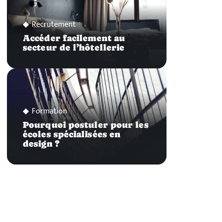
Recrutement
Accéder facilement au
secteur de l’hôtellerie
Formation
Pourquoi postuler pour les
écoles spécialisées en
design ?