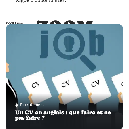
vague d’opportunités.
ZOOM
ZOOM SUR…
SUR…
Recrutement
Un CV en anglais : que faire et ne
pas faire ?