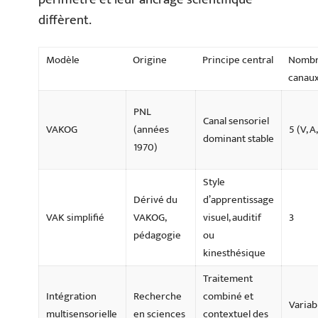
diffèrent.
Modèle
Origine
Principe central
Nombr
canau
PNL
Canal sensoriel
VAKOG
(années
5 (V, A,
dominant stable
1970)
Style
Dérivé du
d’apprentissage
VAK simplifié
VAKOG,
visuel, auditif
3
pédagogie
ou
kinesthésique
Traitement
Intégration
Recherche
combiné et
Variab
multisensorielle
en sciences
contextuel des