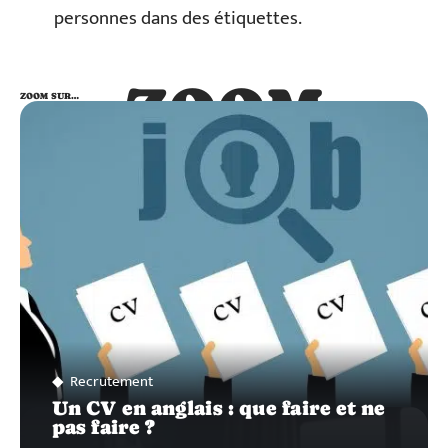
personnes dans des étiquettes.
ZOOM
ZOOM SUR…
SUR…
Recrutement
Un CV en anglais : que faire et ne
pas faire ?