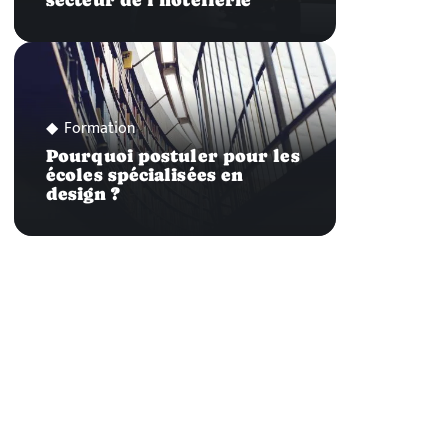
secteur de l’hôtellerie
Formation
Pourquoi postuler pour les
écoles spécialisées en
design ?